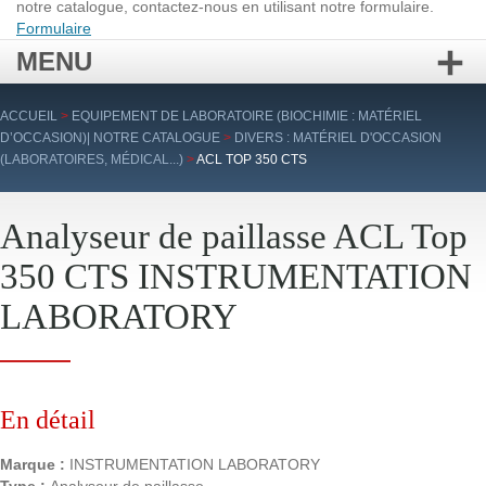
notre catalogue, contactez-nous en utilisant notre formulaire.
Formulaire
MENU
Aller
ACCUEIL
>
EQUIPEMENT DE LABORATOIRE (BIOCHIMIE : MATÉRIEL
au
D’OCCASION)| NOTRE CATALOGUE
>
DIVERS : MATÉRIEL D'OCCASION
contenu
(LABORATOIRES, MÉDICAL...)
>
ACL TOP 350 CTS
principal
Analyseur de paillasse ACL Top
350 CTS INSTRUMENTATION
LABORATORY
En détail
Marque :
INSTRUMENTATION LABORATORY