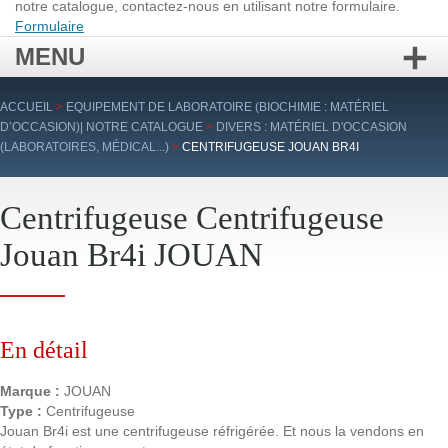
notre catalogue, contactez-nous en utilisant notre formulaire.
Formulaire
MENU
Aller
ACCUEIL
>
EQUIPEMENT DE LABORATOIRE (BIOCHIMIE : MATÉRIEL
au
D’OCCASION)| NOTRE CATALOGUE
>
DIVERS : MATÉRIEL D'OCCASION
contenu
(LABORATOIRES, MÉDICAL...)
>
CENTRIFUGEUSE JOUAN BR4I
principal
Centrifugeuse Centrifugeuse
Jouan Br4i JOUAN
En détail
Marque :
JOUAN
Type :
Centrifugeuse
Jouan Br4i est une centrifugeuse réfrigérée. Et nous la vendons en