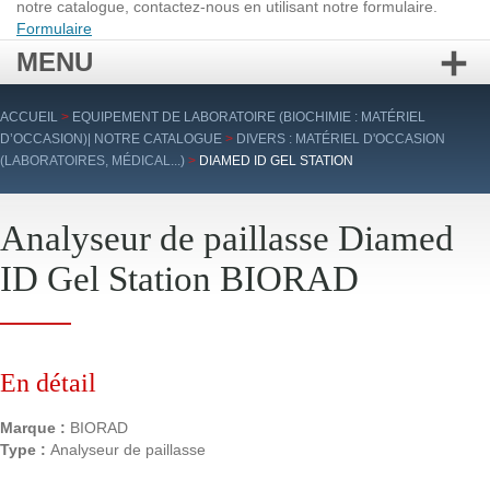
notre catalogue, contactez-nous en utilisant notre formulaire.
Formulaire
MENU
Aller
ACCUEIL
>
EQUIPEMENT DE LABORATOIRE (BIOCHIMIE : MATÉRIEL
au
D’OCCASION)| NOTRE CATALOGUE
>
DIVERS : MATÉRIEL D'OCCASION
contenu
(LABORATOIRES, MÉDICAL...)
>
DIAMED ID GEL STATION
principal
Analyseur de paillasse Diamed
ID Gel Station BIORAD
En détail
Marque :
BIORAD
Type :
Analyseur de paillasse