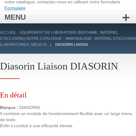
notre catalogue, contactez-nous en utilisant notre formulaire.
Formulaire
MENU
Aller
ACCUEIL
>
EQUIPEMENT DE LABORATOIRE (BIOCHIMIE : MATÉRIEL
au
D’OCCASION)| NOTRE CATALOGUE
>
IMMUNOLOGIE : MATÉRIEL D'OCCASION
contenu
(LABORATOIRES, MÉDICAL...)
>
DIASORIN LIAISON
principal
Diasorin Liaison DIASORIN
En détail
Marque :
DIASORIN
Il combine un module de fonctionnement flexible avec un large menu
de tests.
Enfin il conduit à une efficacité élevée.