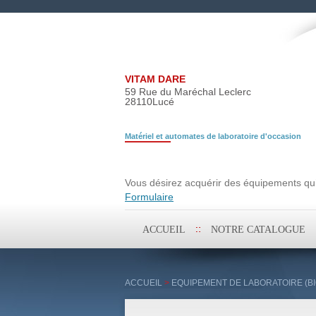
VITAM DARE
59 Rue du Maréchal Leclerc
28110
Lucé
Matériel et automates de laboratoire d'occasion
Demande de rech
Vous désirez acquérir des équipements qui 
Formulaire
Aller
ACCUEIL
NOTRE CATALOGUE
au
contenu
principal
ACCUEIL
>
EQUIPEMENT DE LABORATOIRE (BI