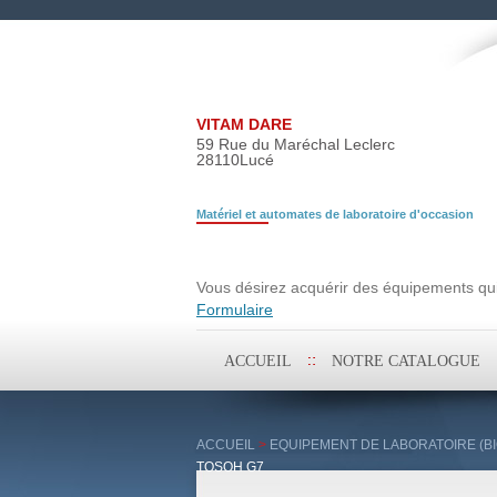
VITAM DARE
59 Rue du Maréchal Leclerc
28110
Lucé
Matériel et automates de laboratoire d'occasion
Demande de rech
Vous désirez acquérir des équipements qui 
Formulaire
Aller
ACCUEIL
NOTRE CATALOGUE
au
contenu
principal
ACCUEIL
>
EQUIPEMENT DE LABORATOIRE (BI
TOSOH G7