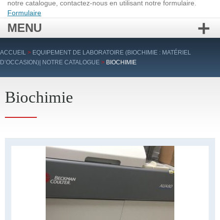
notre catalogue, contactez-nous en utilisant notre formulaire.
Formulaire
MENU
Aller
ACCUEIL
>
EQUIPEMENT DE LABORATOIRE (BIOCHIMIE : MATÉRIEL
au
D’OCCASION)| NOTRE CATALOGUE
>
BIOCHIMIE
contenu
principal
Biochimie