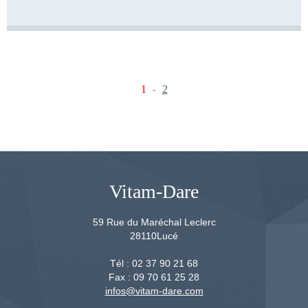
1
2
-
Vitam-Dare
59 Rue du Maréchal Leclerc
28110
Lucé
Tél :
02 37 90 21 68
Fax :
09 70 61 25 28
infos@vitam-dare.com