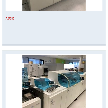
AU680