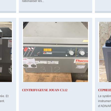
rationaliser les...
CENTRIFUGEUSE JOUAN C3.12
CEPHEI
rée. Et
Le systèm
ent.
instrumen
d’ADN/A