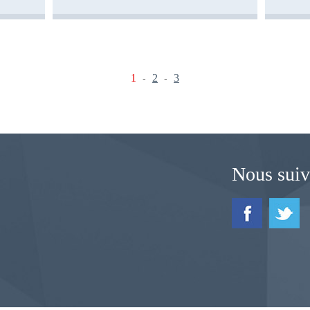
1
2
3
-
-
Nous suiv