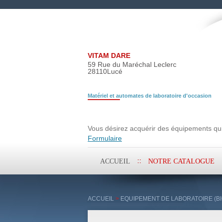
VITAM DARE
59 Rue du Maréchal Leclerc
28110
Lucé
Matériel et automates de laboratoire d'occasion
Demande de rech
Vous désirez acquérir des équipements qui 
Formulaire
Aller
ACCUEIL
NOTRE CATALOGUE
au
contenu
principal
ACCUEIL
>
EQUIPEMENT DE LABORATOIRE (BI