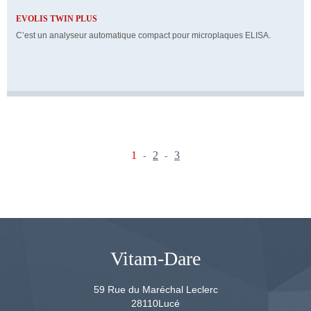
EVOLIS TWIN PLUS
C’est un analyseur automatique compact pour microplaques ELISA.
1
2
3
-
-
Vitam-Dare
59 Rue du Maréchal Leclerc
28110
Lucé