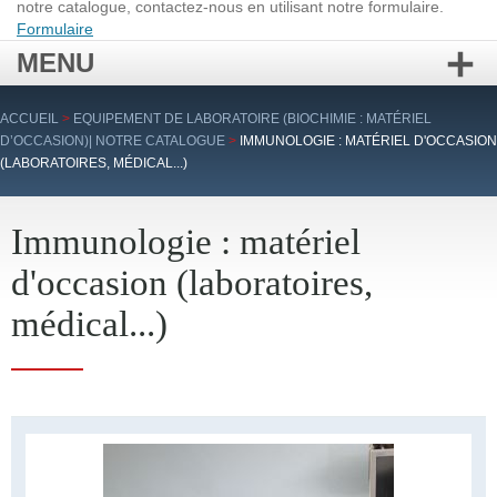
notre catalogue, contactez-nous en utilisant notre formulaire.
Formulaire
MENU
Aller
ACCUEIL
>
EQUIPEMENT DE LABORATOIRE (BIOCHIMIE : MATÉRIEL
au
D’OCCASION)| NOTRE CATALOGUE
>
IMMUNOLOGIE : MATÉRIEL D'OCCASION
contenu
(LABORATOIRES, MÉDICAL...)
principal
Immunologie : matériel
d'occasion (laboratoires,
médical...)