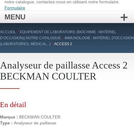
notre catalogue, contactez-nous en utilisant notre formulaire.
Formulaire
MENU
Aller
ACCUEIL
>
EQUIPEMENT DE LABORATOIRE (BIOCHIMIE : MATÉRIEL
au
D’OCCASION)| NOTRE CATALOGUE
>
IMMUNOLOGIE : MATÉRIEL D'OCCASION
contenu
(LABORATOIRES, MÉDICAL...)
>
ACCESS 2
principal
Analyseur de paillasse Access 2
BECKMAN COULTER
En détail
Marque :
BECKMAN COULTER
Type :
Analyseur de paillasse