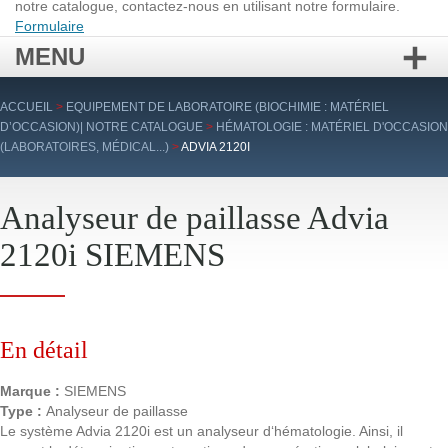
notre catalogue, contactez-nous en utilisant notre formulaire.
Formulaire
MENU
Aller
ACCUEIL
>
EQUIPEMENT DE LABORATOIRE (BIOCHIMIE : MATÉRIEL
au
D’OCCASION)| NOTRE CATALOGUE
>
HÉMATOLOGIE : MATÉRIEL D'OCCASION
contenu
(LABORATOIRES, MÉDICAL...)
>
ADVIA 2120I
principal
Analyseur de paillasse Advia
2120i SIEMENS
En détail
Marque :
SIEMENS
Type :
Analyseur de paillasse
Le système Advia 2120i est un analyseur d‘hématologie. Ainsi, il