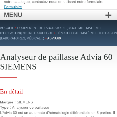
notre catalogue, contactez-nous en utilisant notre formulaire.
Formulaire
MENU
Aller
ACCUEIL
>
EQUIPEMENT DE LABORATOIRE (BIOCHIMIE : MATÉRIEL
au
D’OCCASION)| NOTRE CATALOGUE
>
HÉMATOLOGIE : MATÉRIEL D'OCCASION
contenu
(LABORATOIRES, MÉDICAL...)
>
ADVIA 60
principal
Analyseur de paillasse Advia 60
SIEMENS
En détail
Marque :
SIEMENS
Type :
Analyseur de paillasse
L’Advia 60 est un automate d’hématologie différentielle en 3 parties. Il