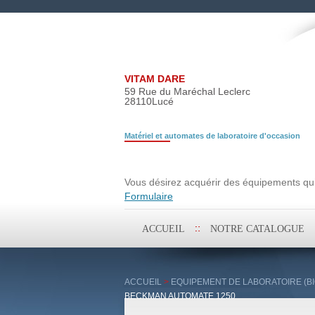
VITAM DARE
59 Rue du Maréchal Leclerc
28110
Lucé
Matériel et automates de laboratoire d'occasion
Demande de rech
Vous désirez acquérir des équipements qui 
Formulaire
Aller
ACCUEIL
NOTRE CATALOGUE
au
contenu
principal
ACCUEIL
>
EQUIPEMENT DE LABORATOIRE (BI
BECKMAN AUTOMATE 1250