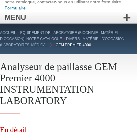
notre catalogue, contactez-nous en utilisant notre formulaire.
Formulaire
MENU
Aller
ACCUEIL
>
EQUIPEMENT DE LABORATOIRE (BIOCHIMIE : MATÉRIEL
au
D’OCCASION)| NOTRE CATALOGUE
>
DIVERS : MATÉRIEL D'OCCASION
contenu
(LABORATOIRES, MÉDICAL...)
>
GEM PREMIER 4000
principal
Analyseur de paillasse GEM
Premier 4000
INSTRUMENTATION
LABORATORY
En détail