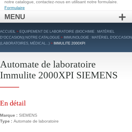
notre catalogue, contactez-nous en utilisant notre formulaire.
Formulaire
MENU
Aller
ACCUEIL
>
EQUIPEMENT DE LABORATOIRE (BIOCHIMIE : MATÉRIEL
au
D’OCCASION)| NOTRE CATALOGUE
>
IMMUNOLOGIE : MATÉRIEL D'OCCASION
contenu
(LABORATOIRES, MÉDICAL...)
>
IMMULITE 2000XPI
principal
Automate de laboratoire
Immulite 2000XPI SIEMENS
En détail
Marque :
SIEMENS
Type :
Automate de laboratoire