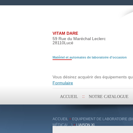
VITAM DARE
59 Rue du Maréchal Leclerc
28110
Lucé
Matériel et automates de laboratoire d'occasion
Demande de rech
Vous désirez acquérir des équipements qui 
Formulaire
Aller
ACCUEIL
NOTRE CATALOGUE
au
contenu
principal
ACCUEIL
>
EQUIPEMENT DE LABORATOIRE (BI
MÉDICAL...)
>
LIAISON XL