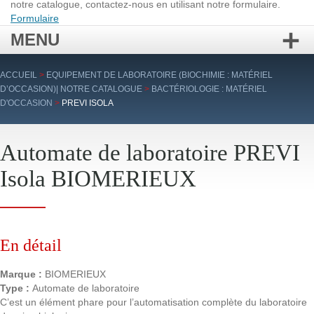
notre catalogue, contactez-nous en utilisant notre formulaire.
Formulaire
MENU
Aller
ACCUEIL
>
EQUIPEMENT DE LABORATOIRE (BIOCHIMIE : MATÉRIEL
au
D’OCCASION)| NOTRE CATALOGUE
>
BACTÉRIOLOGIE : MATÉRIEL
contenu
D'OCCASION
>
PREVI ISOLA
principal
Automate de laboratoire PREVI
Isola BIOMERIEUX
En détail
Marque :
BIOMERIEUX
Type :
Automate de laboratoire
C’est un élément phare pour l’automatisation complète du laboratoire