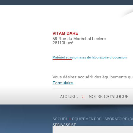
VITAM DARE
59 Rue du Maréchal Leclerc
28110
Lucé
Matériel et automates de laboratoire d'occasion
Demande de rech
Vous désirez acquérir des équipements qui 
Formulaire
Aller
ACCUEIL
NOTRE CATALOGUE
au
contenu
principal
ACCUEIL
>
EQUIPEMENT DE LABORATOIRE (BI
SEBIA ASSIST