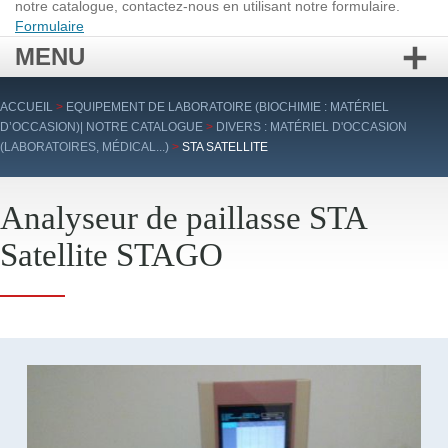
notre catalogue, contactez-nous en utilisant notre formulaire.
Formulaire
MENU
Aller
ACCUEIL
>
EQUIPEMENT DE LABORATOIRE (BIOCHIMIE : MATÉRIEL
au
D’OCCASION)| NOTRE CATALOGUE
>
DIVERS : MATÉRIEL D'OCCASION
contenu
(LABORATOIRES, MÉDICAL...)
>
STA SATELLITE
principal
Analyseur de paillasse STA
Satellite STAGO