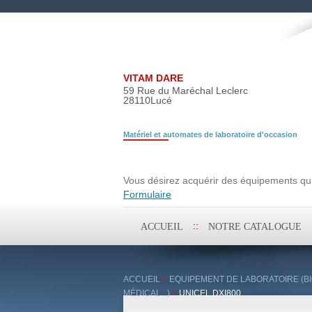
VITAM DARE
59 Rue du Maréchal Leclerc
28110
Lucé
Matériel et automates de laboratoire d'occasion
Demande de rech
Vous désirez acquérir des équipements qui 
Formulaire
Aller
ACCUEIL
NOTRE CATALOGUE
au
contenu
principal
ACCUEIL
>
EQUIPEMENT DE LABORATOIRE (BI
MÉDICAL...)
>
UNICEL DXI800